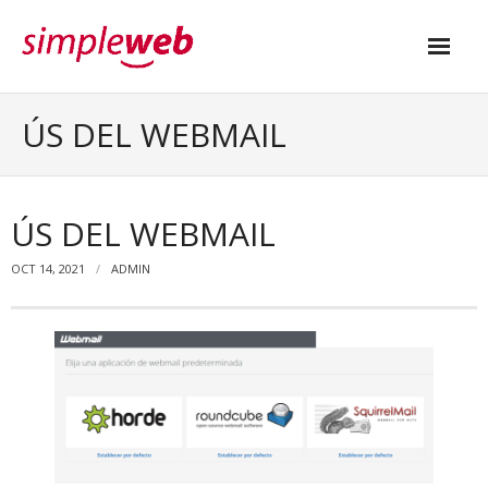
Inicio
ÚS DEL WEBMAIL
Servicios
Webs con WordPress
ÚS DEL WEBMAIL
Webs con Presence Builder
OCT 14, 2021
ADMIN
Contactar
CA