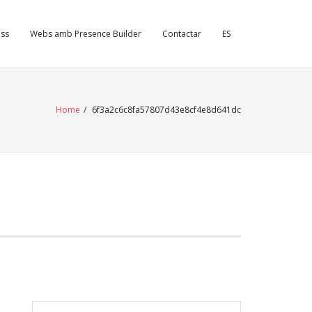
ss
Webs amb Presence Builder
Contactar
ES
Home
/
6f3a2c6c8fa57807d43e8cf4e8d641dc