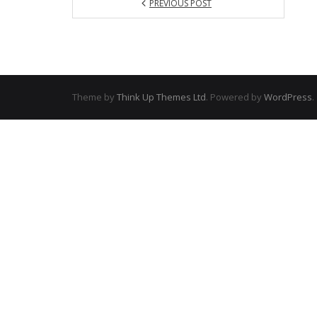
PREVIOUS POST
Theme by
Think Up Themes Ltd
. Powered by
WordPress
.