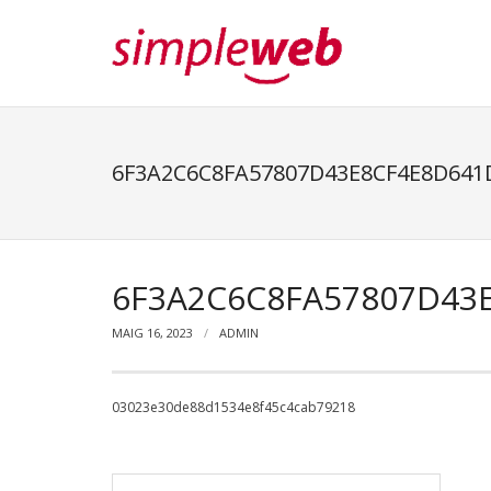
6F3A2C6C8FA57807D43E8CF4E8D641
6F3A2C6C8FA57807D43
MAIG 16, 2023
ADMIN
03023e30de88d1534e8f45c4cab79218