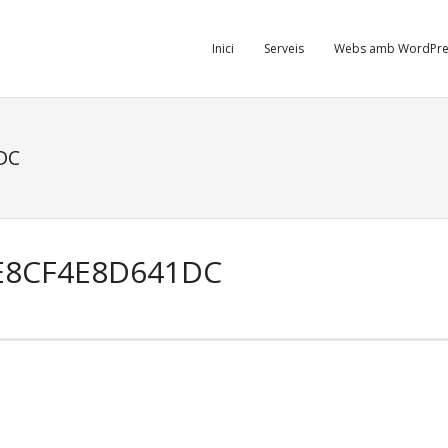
Inici
Serveis
Webs amb WordPre
DC
E8CF4E8D641DC